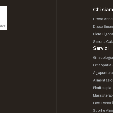
Chi sia
Dr.ssa Anna
Dr.ssa Eman
Piera Digonz
Simona Cal
Servizi
Ginecologia
Omeopatia -
Agopuntura
Alimentazion
Floriterapia
Massoterapi
Fast Reset
Sport e Ali