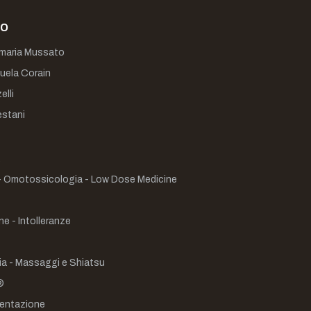
mo
maria Mussato
uela Corain
elli
estani
 Omotossicologia - Low Dose Medicine
e - Intolleranze
a - Massaggi e Shiatsu
®
mentazione