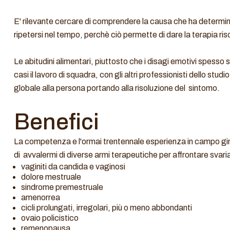
E' rilevante cercare di comprendere la causa che ha determin
ripetersi nel tempo, perchè ciò permette di dare la terapia riso
Le abitudini alimentari, piuttosto che i disagi emotivi spesso 
casi il lavoro di squadra, con gli altri professionisti dello st
globale alla persona portando alla risoluzione del sintomo.
Benefici
La competenza e l'ormai trentennale esperienza in campo gine
di avvalermi di diverse armi terapeutiche per affrontare svariat
vaginiti da candida e vaginosi
dolore mestruale
sindrome premestruale
amenorrea
cicli prolungati, irregolari, più o meno abbondanti
ovaio policistico
remenopausa