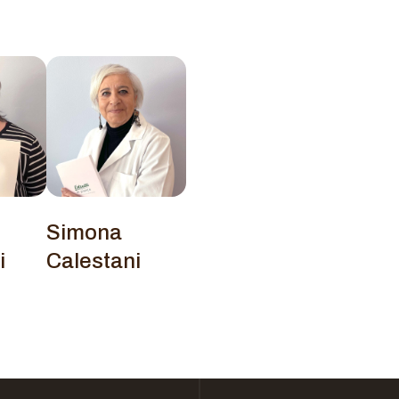
Simona
i
Calestani